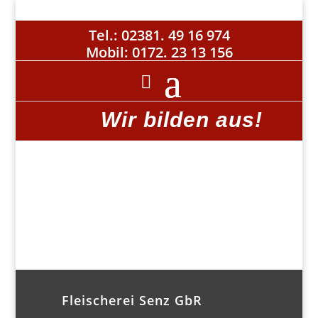
Tel.:
02381. 49 16 974
Mobil:
0172. 23 13 156
Wir bilden aus!
Fleischerei Senz GbR